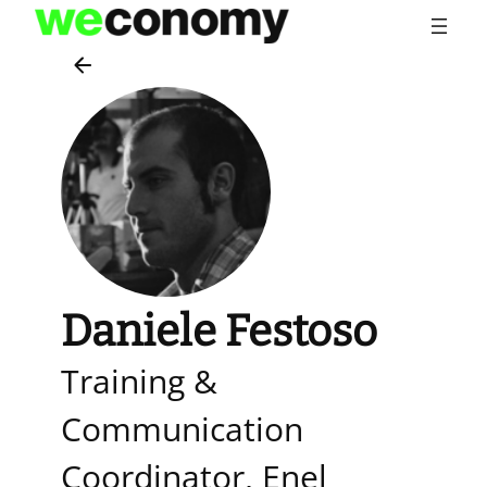
Vai
al
contenuto
Daniele Festoso
Training &
Communication
Coordinator, Enel