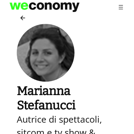
Vai
al
contenuto
Marianna
Stefanucci
Autrice di spettacoli,
sitcom e tv show &