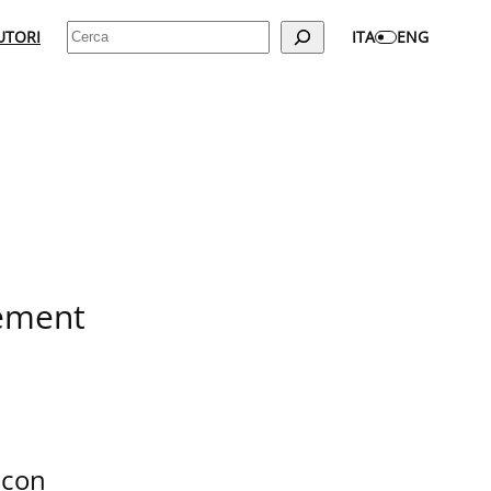
Cerca
UTORI
ITA
ENG
gement
 con