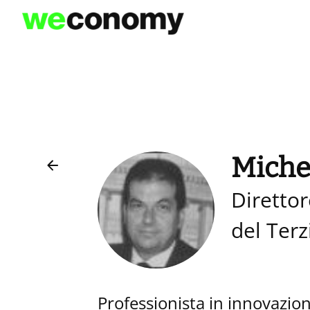
Vai
al
contenuto
Miche
Diretto
del Terz
Professionista in innovazi