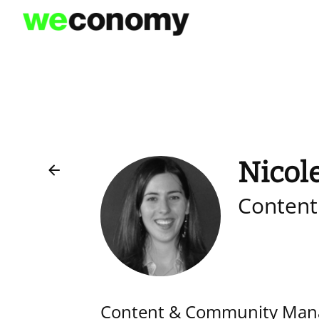
Vai
al
contenuto
Nicole
Content
Content & Community Manag