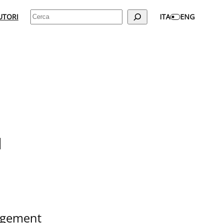
Cerca
UTORI
ITA
ENG
l
agement