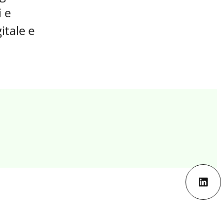
 e
itale e
Lin