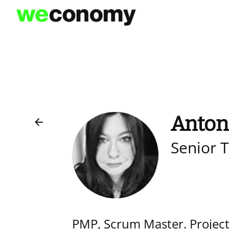
Vai
al
contenuto
Anton
Senior T
PMP, Scrum Master. Project