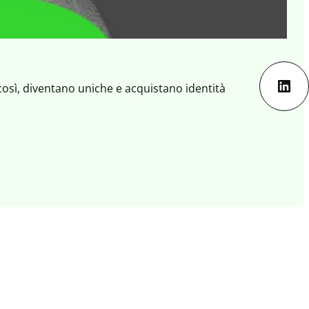
Lin
così, diventano uniche e acquistano identità