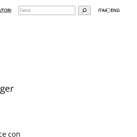
Cerca
UTORI
ITA
ENG
ger
ce con