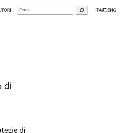
Cerca
UTORI
ITA
ENG
 di
tegie di