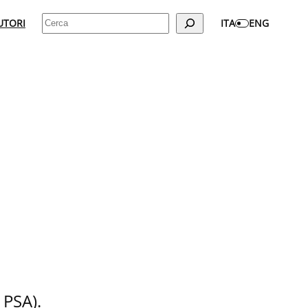
Cerca
UTORI
ITA
ENG
 PSA).