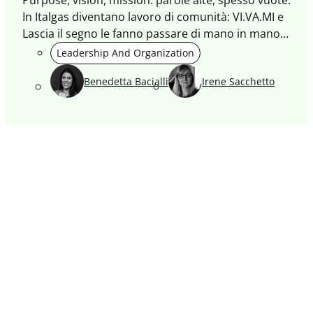
Purpose, vision, mission: parole alte, spesso vuote.
In Italgas diventano lavoro di comunità: VI.VA.MI e
Lascia il segno le fanno passare di mano in mano,
dalle linee alle reti sul territorio. Così il passato
Leadership And Organization
resta fuori: nei materiali la parola “gas” non
Benedetta Bacialli
Irene Sacchetto
compare. E nel lessico entra “pionieri”.