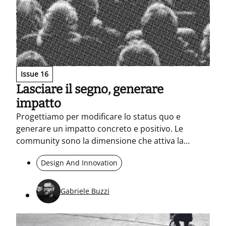
Issue 16
Lasciare il segno, generare
impatto
Progettiamo per modificare lo status quo e
generare un impatto concreto e positivo. Le
community sono la dimensione che attiva la
trasformazione dei singoli, facendo emergere
Design And Innovation
quelle conoscenze, energie e quei comportamenti
che da soli non avrebbero potuto mettere in
campo.
Gabriele Buzzi