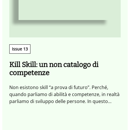
c
c
m
Issue 13
Kill Skill: un non catalogo di
competenze
Non esistono skill “a prova di futuro”. Perché,
quando parliamo di abilità e competenze, in realtà
parliamo di sviluppo delle persone. In questo
Quaderno abbiamo affrontato il tema delle skill dal
punto di vista sistemico, per esplorare ciò che
ispira e motiva a imparare, a praticare nuovi
comportamenti e innesca percorsi evolutivi che