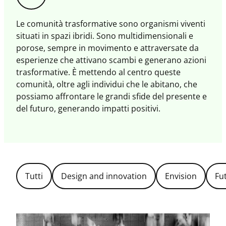
il
magazine
Le comunità trasformative sono organismi viventi
situati in spazi ibridi. Sono multidimensionali e
porose, sempre in movimento e attraversate da
esperienze che attivano scambi e generano azioni
trasformative. È mettendo al centro queste
comunità, oltre agli individui che le abitano, che
possiamo affrontare le grandi sfide del presente e
del futuro, generando impatti positivi.
Filtra
Tutti
Design and innovation
Envision
Fu
per
Topic