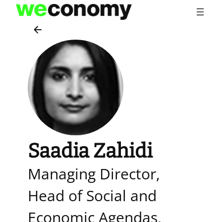
Vai
al
contenuto
Saadia Zahidi
Managing Director,
Head of Social and
Economic Agendas,