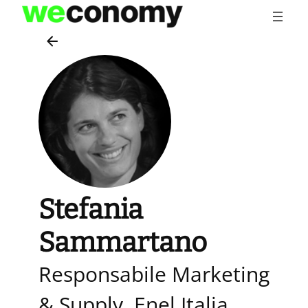
Vai
al
contenuto
Stefania
Sammartano
Responsabile Marketing
& Supply, Enel Italia