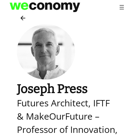
Vai
al
contenuto
Joseph Press
Futures Architect, IFTF
& MakeOurFuture –
Professor of Innovation,