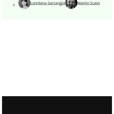
Loredana Garzarella
Manlio Scavo