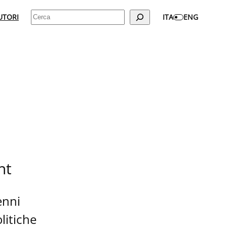
Cerca
UTORI
ITA
ENG
ht
enni
litiche