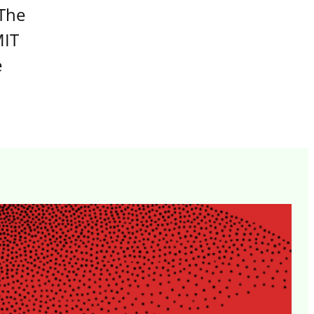
“The
MIT
e