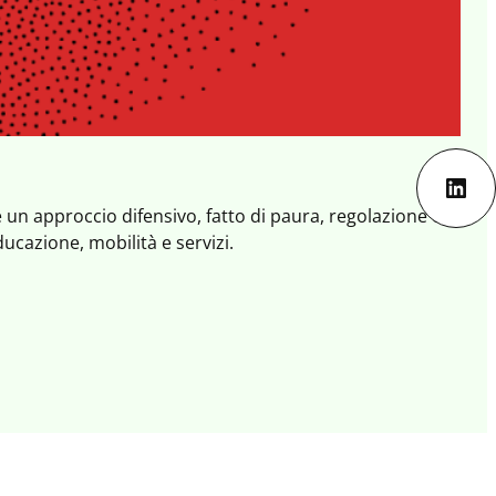
Lin
e un approccio difensivo, fatto di paura, regolazione e
ucazione, mobilità e servizi.