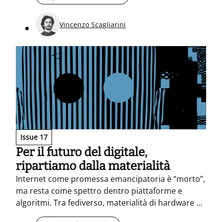
nuovi orizzonti condivisi, senza negare la
complessità.
Vincenzo Scagliarini
Issue 17
Per il futuro del digitale,
ripartiamo dalla materialità
Internet come promessa emancipatoria è “morto”,
ma resta come spettro dentro piattaforme e
algoritmi. Tra fediverso, materialità di hardware e
AI, il pezzo esplora un post-digitale segnato da