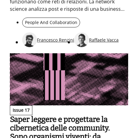
funzionano come reti di relazioni. La network
science analizza post e risposte di una business
community della rete vendita (10/2023–7/2025) per
People And Collaboration
capire come circola l’informazione. Si vede un
nucleo molto attivo, una periferia e pochi utenti
chiave che tengono la rete connessa anche
Francesco Renzini
Raffaele Vacca
quando qualcuno esce.
Issue 17
Saper leggere e progettare la
cibernetica delle community.
Sono organismi viventi: da