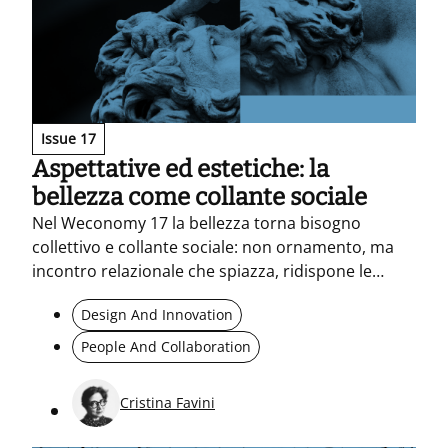
Issue 17
Aspettative ed estetiche: la
bellezza come collante sociale
Nel Weconomy 17 la bellezza torna bisogno
collettivo e collante sociale: non ornamento, ma
incontro relazionale che spiazza, ridispone le
percezioni e muove al fare. In un mondo
Design And Innovation
standardizzato (anche dall’AI), estetica e design
diventano laboratorio di nuovi linguaggi autentici
People And Collaboration
e condivisi.
Cristina Favini