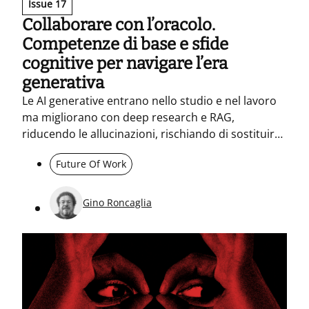
Issue 17
Collaborare con l’oracolo.
Competenze di base e sfide
cognitive per navigare l’era
generativa
Le AI generative entrano nello studio e nel lavoro
ma migliorano con deep research e RAG,
riducendo le allucinazioni, rischiando di sostituirci
a lavoro. Occorre quindi formarsi di più,
Future Of Work
costruendo competenze di cittadinanza digitale.
Vanno usate in affiancamento, non al posto del
pensiero.
Gino Roncaglia