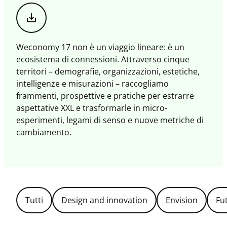
Scarica
il
magazine
Weconomy 17 non è un viaggio lineare: è un
ecosistema di connessioni. Attraverso cinque
territori – demografie, organizzazioni, estetiche,
intelligenze e misurazioni – raccogliamo
frammenti, prospettive e pratiche per estrarre
aspettative XXL e trasformarle in micro-
esperimenti, legami di senso e nuove metriche di
cambiamento.
Filtra
Tutti
Design and innovation
Envision
Fu
per
Topic