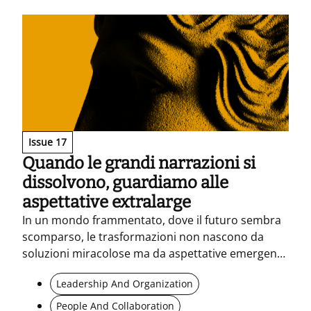
Issue 17
Quando le grandi narrazioni si
dissolvono, guardiamo alle
aspettative extralarge
In un mondo frammentato, dove il futuro sembra
scomparso, le trasformazioni non nascono da
soluzioni miracolose ma da aspettative emergenti
ancorate alla realtà. Anti-problemi e micro-
Leadership And Organization
pratiche diventano strumenti per leggere il
presente, attivare sperimentazioni e costruire
People And Collaboration