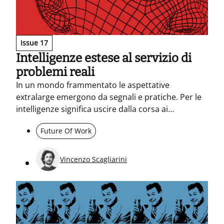
Issue 17
Intelligenze estese al servizio di
problemi reali
In un mondo frammentato le aspettative
extralarge emergono da segnali e pratiche. Per le
intelligenze significa uscire dalla corsa ai
benchmark e radicarsi sui problemi reali, agency
Future Of Work
umane e non. Anti-problema e igiene cognitiva
estesa aiutano a evitare workslop negli spazi
agentici.
Vincenzo Scagliarini