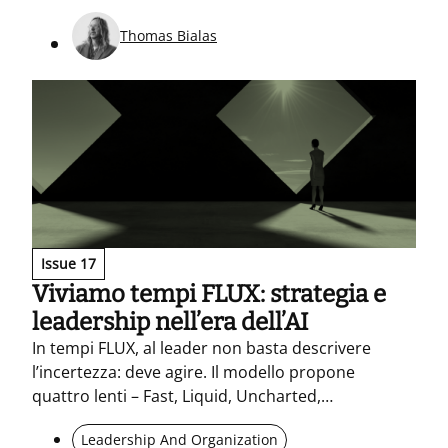
“diplomatica”: capace di adattarsi, capire culture
diverse e costruire collaborazione.
Thomas Bialas
Issue 17
Viviamo tempi FLUX: strategia e
leadership nell’era dell’AI
In tempi FLUX, al leader non basta descrivere
l’incertezza: deve agire. Il modello propone
quattro lenti – Fast, Liquid, Uncharted,
Experimental – per decidere più in fretta senza
Leadership And Organization
perdere la rotta: Stella Polare chiara, scelte Tier