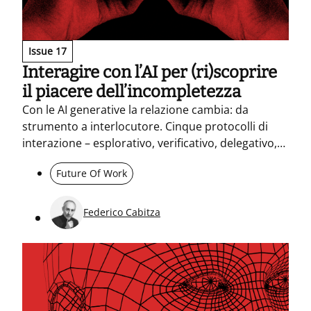
Issue 17
Interagire con l’AI per (ri)scoprire
il piacere dell’incompletezza
Con le AI generative la relazione cambia: da
strumento a interlocutore. Cinque protocolli di
interazione – esplorativo, verificativo, delegativo,
interrogativo e dialogico – aiutano a rendere
Future Of Work
esplicite pratiche e responsabilità. In azienda
servono trasparenza, cultura condivisa e
leadership generativa.
Federico Cabitza