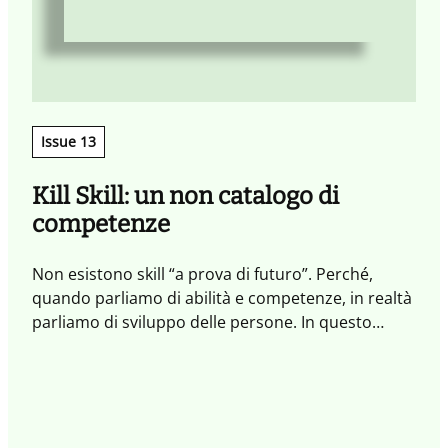
c
m
Issue 13
Kill Skill: un non catalogo di
competenze
Non esistono skill “a prova di futuro”. Perché,
quando parliamo di abilità e competenze, in realtà
parliamo di sviluppo delle persone. In questo
Quaderno abbiamo affrontato il tema delle skill dal
punto di vista sistemico, per esplorare ciò che
ispira e motiva a imparare, a praticare nuovi
comportamenti e innesca percorsi evolutivi che
connettono persone e organizzazioni.