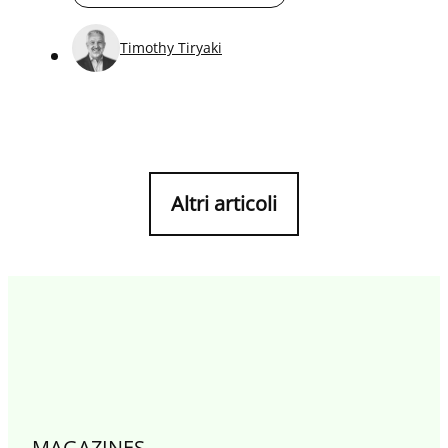
1/2, sprint e micro-esperimenti. Fiducia, valori e
reti tengono insieme ritmo ed esecuzione nell’era
Timothy Tiryaki
dell’AI.
Altri articoli
MAGAZINES