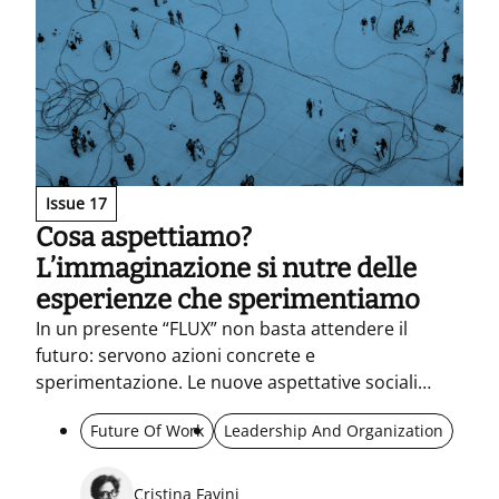
Issue 17
Cosa aspettiamo?
L’immaginazione si nutre delle
esperienze che sperimentiamo
In un presente “FLUX” non basta attendere il
futuro: servono azioni concrete e
sperimentazione. Le nuove aspettative sociali
diventano una bussola per immaginare e fare
Future Of Work
Leadership And Organization
insieme, ripensando metriche e uso responsabile
dell’AI nelle reti.
Cristina Favini