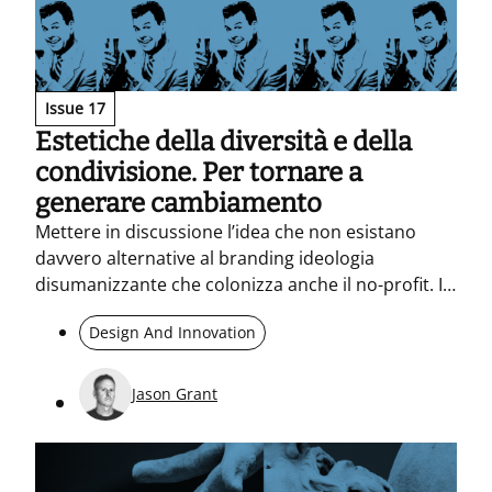
Issue 17
Estetiche della diversità e della
condivisione. Per tornare a
generare cambiamento
Mettere in discussione l’idea che non esistano
davvero alternative al branding ideologia
disumanizzante che colonizza anche il no-profit. Il
post-branding invoca trasparenza open-source e
Design And Innovation
pratiche partecipative, mentre l’AI gestisce il
prevedibile e al design resta il compito umano di
creare legami.
Jason Grant