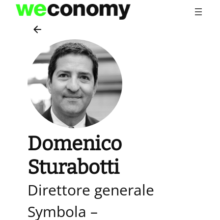
Vai
al
contenuto
Domenico
Sturabotti
Direttore generale
Symbola –