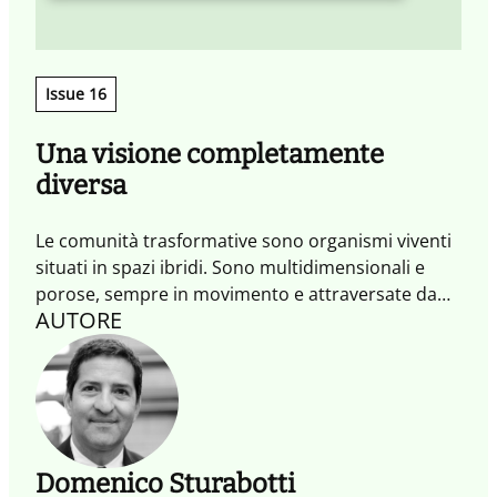
Issue 16
Una visione completamente
diversa
Le comunità trasformative sono organismi viventi
situati in spazi ibridi. Sono multidimensionali e
porose, sempre in movimento e attraversate da
AUTORE
esperienze che attivano scambi e generano azioni
trasformative. È mettendo al centro queste
comunità, oltre agli individui che le abitano, che
possiamo affrontare le grandi sfide del presente e
del futuro, generando impatti positivi.
Domenico Sturabotti