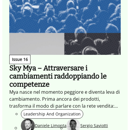
Issue 16
Sky Mya – Attraversare i
cambiamenti raddoppiando le
competenze
Mya nasce nel momento peggiore e diventa leva di
cambiamento. Prima ancora dei prodotti,
trasforma il modo di parlare con la rete vendita:
meno mail, più relazione. In piena pandemia crea
Leadership And Organization
appartenenza, fiducia, voce. Poi accelera
Daniele Limonta
Sergio Saviotti
l’adozione di Sky Wifi e Sky Glass. La community