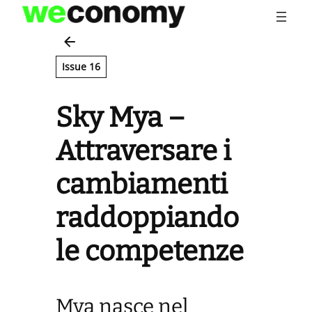
Vai
al
contenuto
Issue 16
Sky Mya –
Attraversare i
cambiamenti
raddoppiando
le competenze
Mya nasce nel