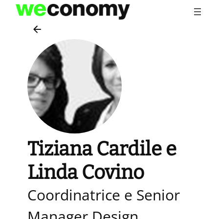
Vai
al
contenuto
Tiziana Cardile e
Linda Covino
Coordinatrice e Senior
Manager Design,