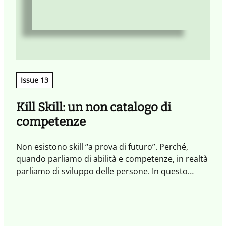
c
c
m
Issue 13
Kill Skill: un non catalogo di
competenze
Non esistono skill “a prova di futuro”. Perché,
quando parliamo di abilità e competenze, in realtà
parliamo di sviluppo delle persone. In questo
Quaderno abbiamo affrontato il tema delle skill dal
punto di vista sistemico, per esplorare ciò che
ispira e motiva a imparare, a praticare nuovi
comportamenti e innesca percorsi evolutivi che