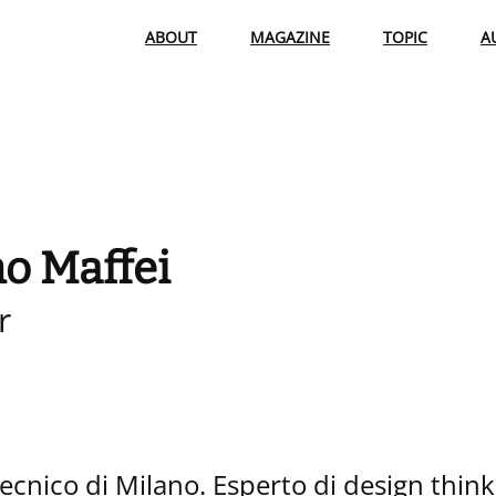
ABOUT
MAGAZINE
TOPIC
A
no Maffei
r
tecnico di Milano. Esperto di design think