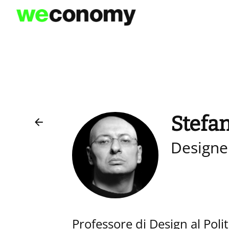
Vai
al
contenuto
Stefa
Designe
Professore di Design al Poli