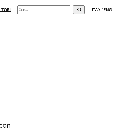
Cerca
UTORI
ITA
ENG
 con