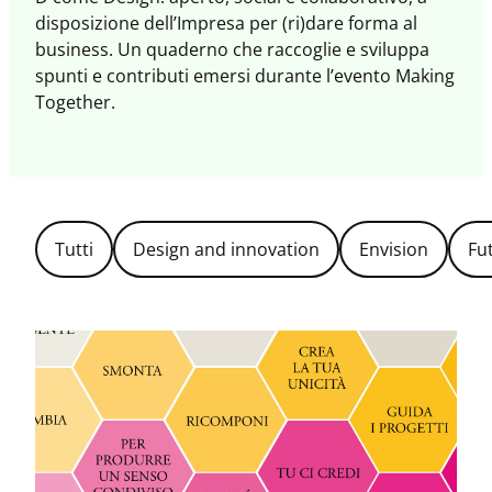
disposizione dell’Impresa per (ri)dare forma al
business. Un quaderno che raccoglie e sviluppa
spunti e contributi emersi durante l’evento Making
Together.
Filtra
Tutti
Design and innovation
Envision
Fu
per
Topic