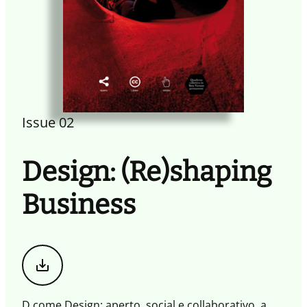
Issue 02
Design: (Re)shaping
Business
Scarica
il
magazine
D come Design: aperto, social e collaborativo, a