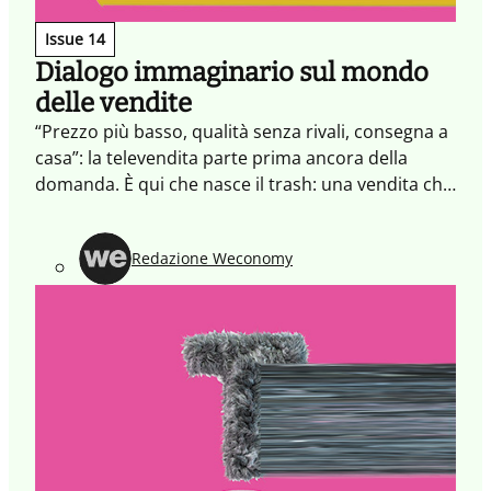
Issue 14
Dialogo immaginario sul mondo
delle vendite
“Prezzo più basso, qualità senza rivali, consegna a
casa”: la televendita parte prima ancora della
domanda. È qui che nasce il trash: una vendita che
distribuisce beni senza capire se servono, e
scambia lo slogan “Cliente al centro” per una
Redazione Weconomy
soluzione. Noi vogliamo risalire all’origine:
imparare a leggere i bisogni e “unire i puntini”.