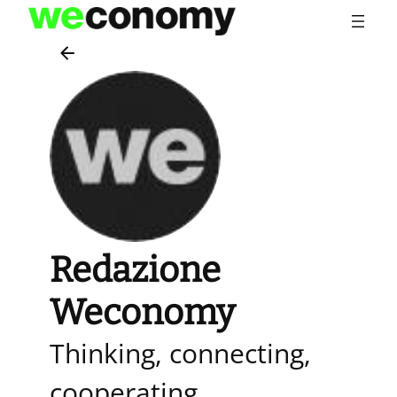
Vai
al
contenuto
Redazione
Weconomy
Thinking, connecting,
cooperating,