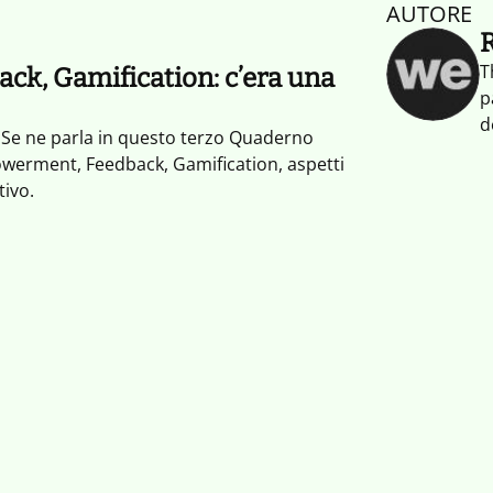
AUTORE
T
k, Gamification: c’era una
p
d
? Se ne parla in questo terzo Quaderno
c
owerment, Feedback, Gamification, aspetti
s
tivo.
p
a
c