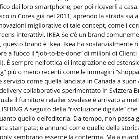
o dai loro smartphone, per poi riceverli a casa. Il
o in Corea già nel 2011, aprendo la strada sia a 
novazioni migliorative di tale concept, come i corn
creens interattivi. IKEA Se c’è un brand comuneme
”, questo brand è Ikea. Ikea ha sostanzialmente r
e a fuoco il “job-to-be-done” di milioni di Clienti
i). È sempre nell’ottica di integrazione ed estens
” più o meno recenti come le immagini “shoppabl
servizio come quella lanciata in Canada a suon di
e delivery collaborativo sperimentato in Svizzera Br
le il furniture retailer svedese è arrivato a mett
ISHING A seguito della “rivoluzione digitale” che
 quanto quello dell’editoria. Da tempo, non passa
rta stampata; e annunci come quello della storic
l-only sembrano esserne la conferma. Ma a guarda