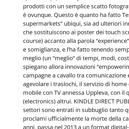
prodotti con un semplice scatto fotografic
è ovunque. Questo è quanto ha fatto Tesc
supermarkets” ubiqui, sia ad ulteriori in
che sostituiscono ai poster dei touch s
course) accanto alla parola “experience
e somiglianza, e l’ha fatto tenendo sempr
meglio (un “meglio” di tempi, modi, cost
spiegano allora innovazioni “empowering
campagne a cavallo tra comunicazione e 
agevolare i traslochi, il servizio di hom
mobile con TV annessa Uppleva, con il qua
(electronics) altrui. KINDLE DIRECT PUBL
settori sono entrati in subbuglio tanto
proclami ufficialmente la morte della ca
anni, passa nel 2013 a un format digita