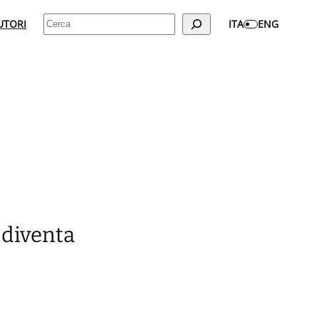
Cerca
UTORI
ITA
ENG
l diventa