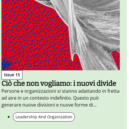
C
Issue 15
u
Ciò che non vogliamo: i nuovi divide
Persone e organizzazioni si stanno adattando in fretta
ad aire in un contesto indefinito. Questo può
generare nuove divisioni e nuove forme di
alienazione. Ma le forme di contatto emerse durante
Leadership And Organization
la pandemia sono il punto da cui ripartire.