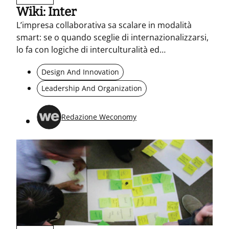
Wiki: Inter
L’impresa collaborativa sa scalare in modalità
smart: se o quando sceglie di internazionalizzarsi,
lo fa con logiche di interculturalità ed
interdisciplinarietà, rilocalizzandosi in dialogo con
Design And Innovation
le diverse realtà culturali, sociali ed economiche
del nuovo contesto in cui va ad operare.
Leadership And Organization
Redazione Weconomy