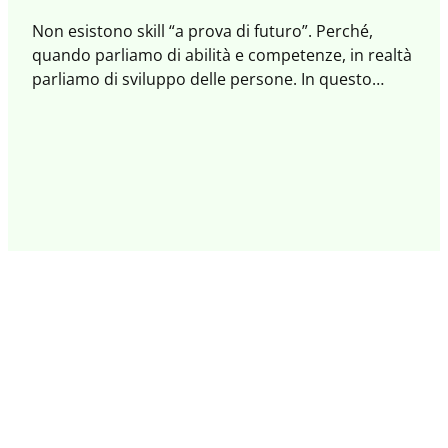
Non esistono skill “a prova di futuro”. Perché,
quando parliamo di abilità e competenze, in realtà
parliamo di sviluppo delle persone. In questo
Quaderno abbiamo affrontato il tema delle skill dal
punto di vista sistemico, per esplorare ciò che
ispira e motiva a imparare, a praticare nuovi
comportamenti e innesca percorsi evolutivi che
connettono persone e organizzazioni.