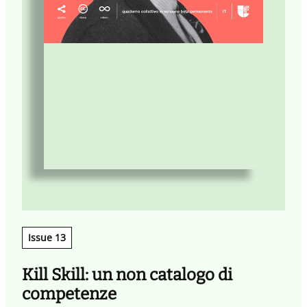
N
p
d
q
c
c
c
m
Issue 13
Kill Skill: un non catalogo di
competenze