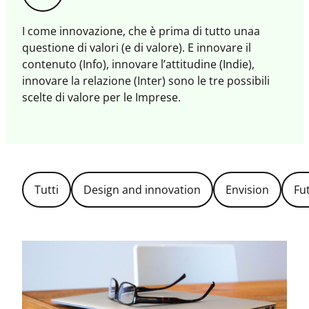
il
magazine
I come innovazione, che è prima di tutto unaa
questione di valori (e di valore). E innovare il
contenuto (Info), innovare l’attitudine (Indie),
innovare la relazione (Inter) sono le tre possibili
scelte di valore per le Imprese.
Filtra
Tutti
Design and innovation
Envision
Fu
per
Topic