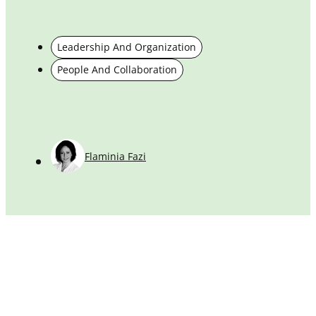
a
R
p
Leadership And Organization
s
People And Collaboration
a
s
d
Flaminia Fazi