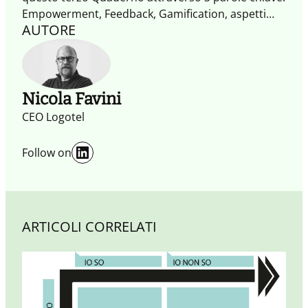
Empowerment, Feedback, Gamification, aspetti
AUTORE
fondamentali del retail collaborativo.
Nicola Favini
CEO Logotel
LinkedIn
Follow on
ARTICOLI CORRELATI