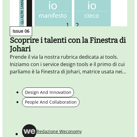
Issue 06
Scoprire i talenti con la Finestra di
Johari
Prende il via la nostra rubrica dedicata ai tools.
Iniziamo con i service design tools e il primo di cui
parliamo è la Finestra di Johari, matrice usata nei
workshop formativi per esplorare le relazioni
interpersonali e far emergere i talenti.
S
Design And Innovation
c
People And Collaboration
a
f
c
Redazione Weconomy