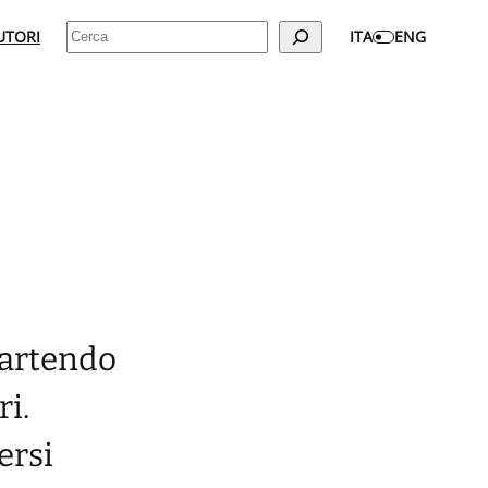
Cerca
UTORI
ITA
ENG
 partendo
ri.
ersi