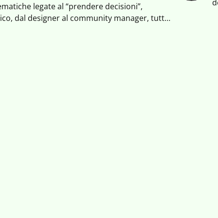
d
tematiche legate al “prendere decisioni”,
c
dico, dal designer al community manager, tutte
s
in forte trasformazione. Perché di fronte alla
p
lta veramente sbagliata è non scegliere.
a
c