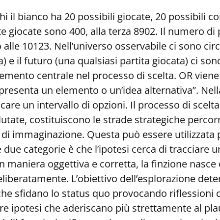
i il bianco ha 20 possibili giocate, 20 possibili c
giocate sono 400, alla terza 8902. Il numero di 
alle 10123. Nell’universo osservabile ci sono cir
) e il futuro (una qualsiasi partita giocata) ci son
mento centrale nel processo di scelta. OR viene d
esenta un elemento o un’idea alternativa”. Nella
care un intervallo di opzioni. Il processo di scelt
lutate, costituiscono le strade strategiche percorri
o di immaginazione. Questa può essere utilizzata p
le due categorie è che l’ipotesi cerca di tracciar
in maniera oggettiva e corretta, la finzione nasc
eliberatamente. L’obiettivo dell’esplorazione det
 che sfidano lo status quo provocando riflessioni c
 ipotesi che aderiscano più strettamente al plaus