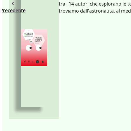
tra i 14 autori che esplorano le 
Precedente
troviamo dall'astronauta, al me
persone che lavorano in contesti 
scelta e alle opzioni, l’unica sce