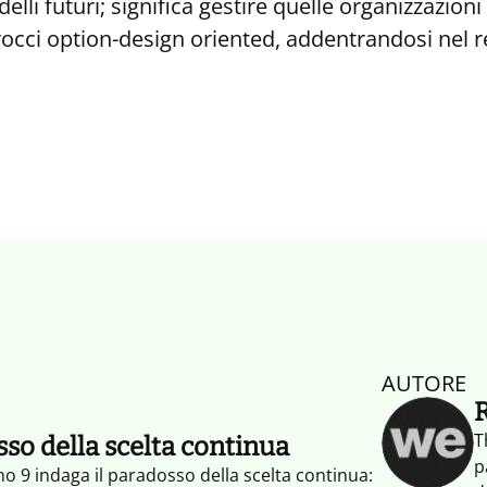
lli futuri; significa gestire quelle organizzazion
rocci option-design oriented, addentrandosi nel r
AUTORE
T
sso della scelta continua
p
 9 indaga il paradosso della scelta continua: