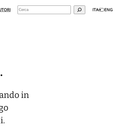
Cerca
UTORI
ITA
ENG
.
zando in
ngo
i.