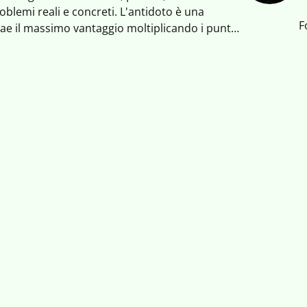
oblemi reali e concreti. L'antidoto è una
F
 trae il massimo vantaggio moltiplicando i punti
volgendolo e generando una visione condivisa