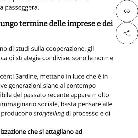
da passeggera.
Successivo
lungo termine delle imprese e dei
o di studi sulla cooperazione, gli
Fa
rca di strategie condivise: sono le norme
X
ecenti Sardine, mettano in luce che è in
uove generazioni siano al contempo
ibile del passato recente appare molto
Lin
 immaginario sociale, basta pensare alle
le producono
storytelling
di processo e di
lizzazione che si attagliano ad