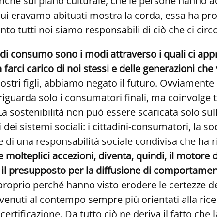
che sul piano culturale, che le persone hanno a
cui eravamo abituati mostra la corda, essa ha pr
o tutti noi siamo responsabili di ciò che ci circo
e di consumo sono i modi attraverso i quali ci 
 farci carico di noi stessi e delle generazioni che
nostri figli, abbiamo negato il futuro. Ovviamente 
guarda solo i consumatori finali, ma coinvolge tutt
La sostenibilità non può essere scaricata solo su
i dei sistemi sociali: i cittadini-consumatori, la so
e di una responsabilità sociale condivisa che ha
ue molteplici accezioni, diventa, quindi, il motore
è il presupposto per la diffusione di comportamen
roprio perché hanno visto erodere le certezze de
nuti al contempo sempre più orientati alla ricerc
certificazione. Da tutto ciò ne deriva il fatto che