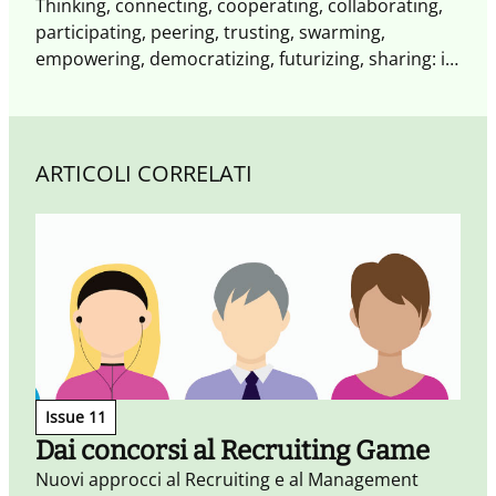
Thinking, connecting, cooperating, collaborating,
participating, peering, trusting, swarming,
empowering, democratizing, futurizing, sharing: il
futuro è già cambiato. Non occorrono altri segnali
il XXI secolo è il secolo dell'impresa collaborativa.
Weconomy esplora i paradigmi e le opportunità
dell'economia del Noi: più aperta, più
ARTICOLI CORRELATI
partecipativa, più trasparente fatta di
condivisione, reputazione e collaborazione.
Issue 11
Dai concorsi al Recruiting Game
Nuovi approcci al Recruiting e al Management