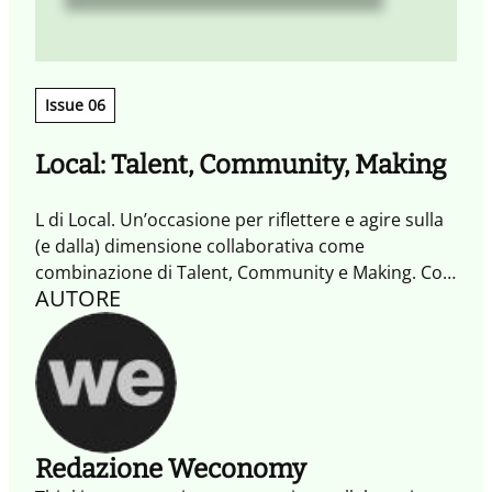
Issue 06
Local: Talent, Community, Making
L di Local. Un’occasione per riflettere e agire sulla
(e dalla) dimensione collaborativa come
combinazione di Talent, Community e Making. Con
AUTORE
inserto dedicato alla quarta dimensione del
Tempo con Timescapes.
Redazione Weconomy