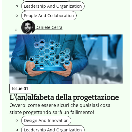
abitudini, secono Daniele Cerra, Digital Innovation
Leadership And Organization
officer @ Logotel.
People And Collaboration
Daniele Cerra
Issue 01
L'(an)alfabeta della progettazione
Ovvero: come essere sicuri che qualsiasi cosa
stiate progettando sarà un fallimento!
Design And Innovation
Leadership And Organization