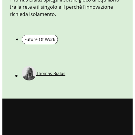
tra la rete e il singolo e il perché l’innovazione
richieda isolamento.
Future Of Work
u
o
l
t
S
Thomas Bialas
c