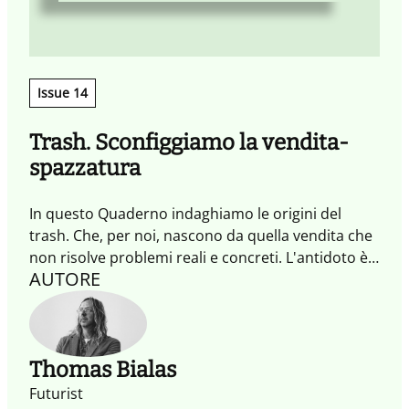
Issue 14
Trash. Sconfiggiamo la vendita-
spazzatura
In questo Quaderno indaghiamo le origini del
trash. Che, per noi, nascono da quella vendita che
non risolve problemi reali e concreti. L'antidoto è
AUTORE
una vendita circolare e infinita, che trae il massimo
vantaggio moltiplicando i punti di contatto con il
Cliente, coinvolgendolo e generando una visione
condivisa tra persone e organizzazioni.
Thomas Bialas
Futurist