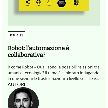
Issue 12
Robot: l'automazione è
collaborativa?
R come Robot – Quali sono le possibili relazioni tra
umani e tecnologia? Il tema è esplorato indagando
in due sezioni le trasformazioni a livello sociale e
AUTORE
aziendale. Una sezione dedicata alla mostra
Posthuman (svoltasi durante la MDW 2017)
conclude il quaderno. L'obiettivo di questo
numero è quello di fornire spunti, quello di avviare
un dialogo, di stimolare un'ulteriore esplorazione