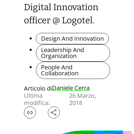
Digital Innovation
officer @ Logotel.
Design And Innovation
Leadership And
Organization
People And
Collaboration
Daniele Cerra
Articolo di
Ultima
26 Marzo,
modifica:
2018
Facebook
X
LinkedIn