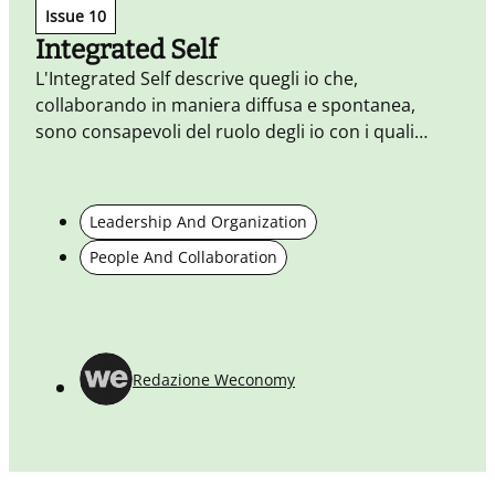
Issue 10
Integrated Self
L'Integrated Self descrive quegli io che,
collaborando in maniera diffusa e spontanea,
sono consapevoli del ruolo degli io con i quali
entrano in contatto e sfruttano questa
consapevolezza per generare valore condiviso.
Leadership And Organization
L
People And Collaboration
w
i
p
Redazione Weconomy