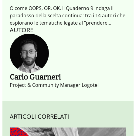
O come OOPS, OR, OK. Il Quaderno 9 indaga il
paradosso della scelta continua: tra i 14 autori che
esplorano le tematiche legate al “prendere
AUTORE
decisioni”, troviamo dall'astronauta, al medico, dal
designer al community manager, tutte persone
che lavorano in contesti in forte trasformazione.
Perché di fronte alla scelta e alle opzioni, l’unica
scelta veramente sbagliata è non scegliere.
Carlo Guarneri
Project & Community Manager Logotel
ARTICOLI CORRELATI