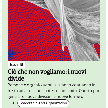
L
c
Issue 15
Ciò che non vogliamo: i nuovi
divide
Persone e organizzazioni si stanno adattando in
fretta ad aire in un contesto indefinito. Questo può
generare nuove divisioni e nuove forme di
alienazione. Ma le forme di contatto emerse
Leadership And Organization