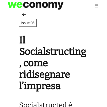
Vai
al
contenuto
Issue 08
Il
Socialstructing
, come
ridisegnare
l’impresa
Socialstructed è