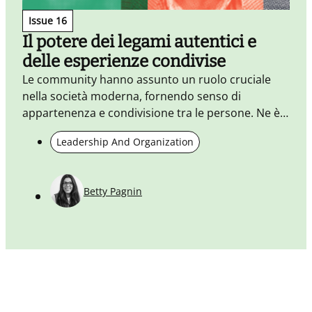
c
Issue 16
r
Il potere dei legami autentici e
e
delle esperienze condivise
r
Le community hanno assunto un ruolo cruciale
c
nella società moderna, fornendo senso di
appartenenza e condivisione tra le persone. Ne è
un esempio WeRoad, che crea esperienze di
Leadership And Organization
viaggio autentiche per gruppi di persone della
stessa età e unisce interazione digitale e fisica.
Betty Pagnin