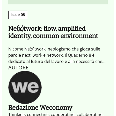
Issue 08
Ne(x)twork: flow, amplified
identity, common environment
N come Ne(x)twork, neologismo che gioca sulle
parole next, work e network. Il Quaderno 8 è
dedicato al futuro del lavoro e alla necessità che
AUTORE
questo sia connesso e condiviso in modo
continuo. Una condivisione che porta alla
creazione del Flow (Flusso) che l’Impresa
collaborativa ha il bisogno di saper dirigere,
coordinare, stimolare ed eventualmente
modificare in itinere.
Redazione Weconomy
Thinking, connecting, cooperating, collaborating,