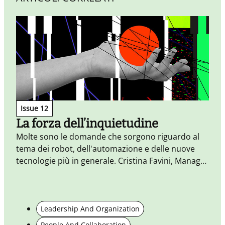
Issue 12
La forza dell’inquietudine
Molte sono le domande che sorgono riguardo al
I
tema dei robot, dell'automazione e delle nuove
s
tecnologie più in generale. Cristina Favini, Manager
of Design di Logotel, ne riassume qui alcune.
Leadership And Organization
People And Collaboration