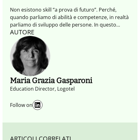
Non esistono skill “a prova di futuro”. Perché,
quando parliamo di abilità e competenze, in realtà
parliamo di sviluppo delle persone. In questo
AUTORE
Quaderno abbiamo affrontato il tema delle skill dal
punto di vista sistemico, per esplorare ciò che
ispira e motiva a imparare, a praticare nuovi
comportamenti e innesca percorsi evolutivi che
connettono persone e organizzazioni.
Maria Grazia Gasparoni
Education Director, Logotel
LinkedIn
Follow on
ARTICOLI CORRELATI