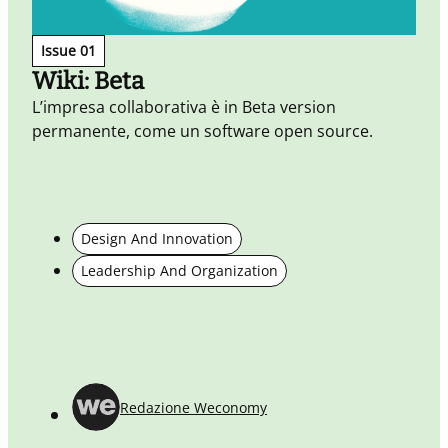
Issue 01
Wiki: Beta
L’impresa collaborativa è in Beta version
permanente, come un software open source.
Design And Innovation
I
o
Leadership And Organization
è
Redazione Weconomy