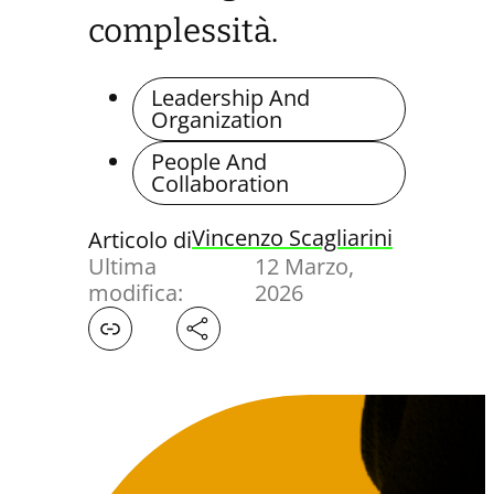
complessità.
Leadership And
Organization
People And
Collaboration
Vincenzo Scagliarini
Articolo di
Ultima
12 Marzo,
modifica:
2026
Facebook
X
LinkedIn