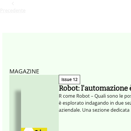
Precedente
MAGAZINE
Issue 12
Robot: l'automazione 
R come Robot – Quali sono le poss
è esplorato indagando in due sezi
aziendale. Una sezione dedicata
MDW 2017) conclude il quaderno.
fornire spunti, quello di avviare 
esplorazione di diversi punti di v