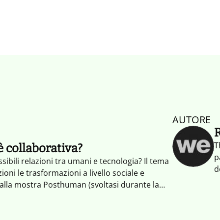
AUTORE
T
è collaborativa?
p
ibili relazioni tra umani e tecnologia? Il tema
d
oni le trasformazioni a livello sociale e
c
 alla mostra Posthuman (svoltasi durante la
s
 L'obiettivo di questo numero è quello di
p
un dialogo, di stimolare un'ulteriore
a
ista.