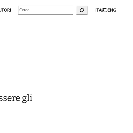
Cerca
UTORI
ITA
ENG
ssere gli