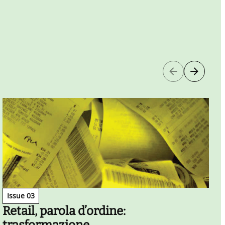
Issue 03
Retail, parola d’ordine:
A