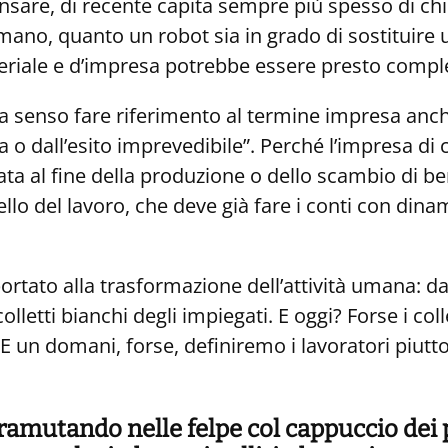
are, di recente capita sempre più spesso di chie
mano, quanto un robot sia in grado di sostituire 
ageriale e d’impresa potrebbe essere presto comp
ha senso fare riferimento al termine impresa anc
 o dall’esito imprevedibile”. Perché l’impresa di 
 al fine della produzione o dello scambio di ben
lo del lavoro, che deve già fare i conti con di
ortato alla trasformazione dell’attività umana: dai
 colletti bianchi degli impiegati. E oggi? Forse i c
un domani, forse, definiremo i lavoratori piuttost
o tramutando nelle felpe col cappuccio d