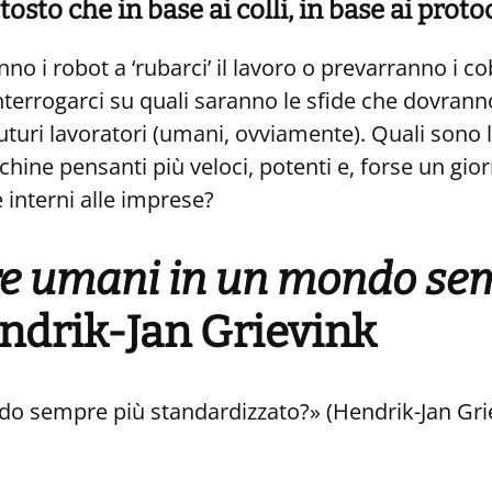
osto che in base ai colli, in base ai protoc
 i robot a ‘rubarci’ il lavoro o prevarranno i co
nterrogarci su quali saranno le sfide che dovrann
futuri lavoratori (umani, ovviamente). Quali sono 
ine pensanti più veloci, potenti e, forse un gior
 interni alle imprese?
ere umani in un mondo se
drik-Jan Grievink
ndo sempre più standardizzato?» (Hendrik-Jan G