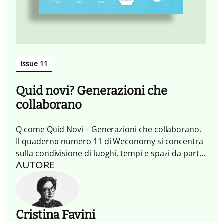
Issue 11
Quid novi? Generazioni che
collaborano
Q come Quid Novi – Generazioni che collaborano.
Il quaderno numero 11 di Weconomy si concentra
sulla condivisione di luoghi, tempi e spazi da parte
AUTORE
di diverse generazioni con mindset differenti e
sulle trasformazioni che questa convivenza
implica. Autori dalle età, competenze e mestieri
diversi, per assicurare un punto di vista
molteplice. Perché la collaborazione tra
Cristina Favini