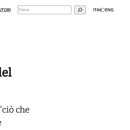
Cerca
UTORI
ITA
ENG
del
“ciò che
e