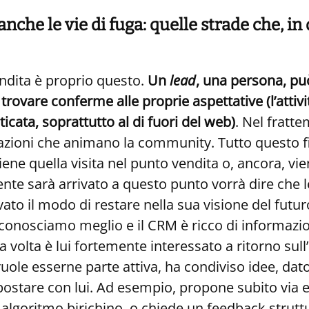
che le vie di fuga: quelle strade che, in
endita è proprio questo.
Un
lead
, una persona, pu
rovare conferme alle proprie aspettative (l’attivi
cata, soprattutto al di fuori del web)
. Nel fratt
azioni che animano la community. Tutto questo f
iene quella visita nel punto vendita o, ancora, v
ente sarà arrivato a questo punto vorrà dire che l
ovato il modo di restare nella sua visione del fu
lo conosciamo meglio e il CRM è ricco di informazi
 volta è lui fortemente interessato a ritorno sul
ole esserne parte attiva, ha condiviso idee, dato
mpostare con lui. Ad esempio, propone subito via e
algoritmo birichino, o chiede un feedback struttu