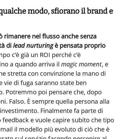
 qualche modo, sfiorano il brand e
ò rimanere nel flusso anche senza
tà di
lead nurturing
è pensata proprio
empo c’è già un ROI perché c’è
ino a quando arriva il
magic moment
, e
iene stretta con convinzione la mano di
e vie di fuga saranno state ben
turo. Potremmo poi pensare che, dopo
oni. Falso. È sempre quella persona alla
l’investimento. Finalmente fa parte di
 feedback e vuole capire subito che tipo
mail il modello più evoluto di ciò che è
rato sul servizio facendo percepire al