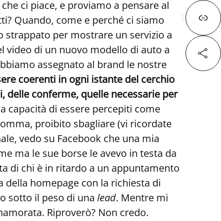
e ci piace, e proviamo a pensare al
Successivo
dotti? Quando, come e perché ci siamo
mo strappato per mostrare un servizio a
del video di un nuovo modello di auto a
 abbiamo assegnato al brand le nostre
re coerenti in ogni istante del cerchio
Fa
ensi, delle conferme, quelle necessarie per
lla capacità di essere percepiti come
X
omma, proibito sbagliare (vi ricordate
rnale, vedo su Facebook che una mia
ome ma le sue borse le avevo in testa da
Lin
tta di chi è in ritardo a un appuntamento
a della homepage con la richiesta di
o sotto il peso di una
lead
. Mentre mi
innamorata. Riproverò? Non credo.