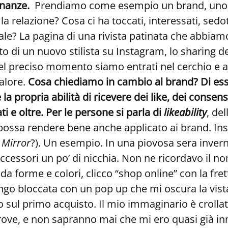
onanze.
Prendiamo come esempio un brand, uno ch
 la relazione? Cosa ci ha toccati, interessati, se
tuale? La pagina di una rivista patinata che abbia
oto di un nuovo stilista su Instagram, lo sharing 
 quel preciso momento siamo entrati nel cerchio e
valore.
Cosa chiediamo in cambio al brand? Di esse
re la propria abilità di ricevere dei like, dei cons
i e oltre. Per le persone si parla di
likeability
, de
possa rendere bene anche applicato ai brand. Ins
 Mirror
?). Un esempio. In una piovosa sera inve
cessori un po’ di nicchia. Non ne ricordavo il n
da forme e colori, clicco “shop online” con la fre
engo bloccata con un pop up che mi oscura la vist
o sul primo acquisto. Il mio immaginario è crollat
trove, e non sapranno mai che mi ero quasi già 