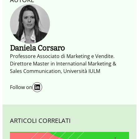
una vendita circolare e infinita, che trae il massimo
vantaggio moltiplicando i punti di contatto con il
Cliente, coinvolgendolo e generando una visione
condivisa tra persone e organizzazioni.
Daniela Corsaro
Professore Associato di Marketing e Vendite.
Direttore Master in International Marketing &
Sales Communication, Università IULM
LinkedIn
Follow on
ARTICOLI CORRELATI