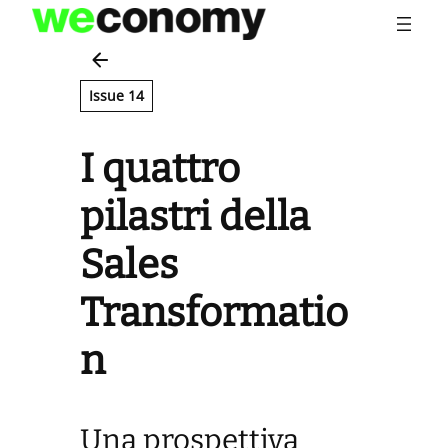
Vai
al
contenuto
Issue 14
I quattro
pilastri della
Sales
Transformatio
n
Una prospettiva