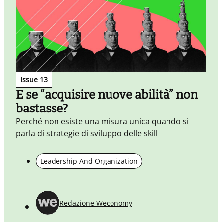
Issue 13
E se “acquisire nuove abilità” non
bastasse?
I
p
Perché non esiste una misura unica quando si
parla di strategie di sviluppo delle skill
Leadership And Organization
Redazione Weconomy