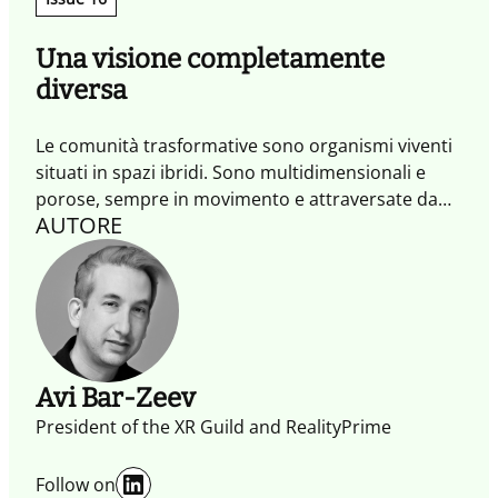
Una visione completamente
diversa
Le comunità trasformative sono organismi viventi
situati in spazi ibridi. Sono multidimensionali e
porose, sempre in movimento e attraversate da
AUTORE
esperienze che attivano scambi e generano azioni
trasformative. È mettendo al centro queste
comunità, oltre agli individui che le abitano, che
possiamo affrontare le grandi sfide del presente e
del futuro, generando impatti positivi.
Avi Bar-Zeev
President of the XR Guild and RealityPrime
LinkedIn
Follow on