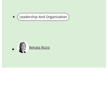
d
d
d
Leadership And Organization
Renata Rizzo