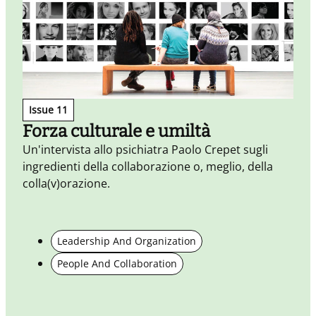
Issue 11
Forza culturale e umiltà
Un'intervista allo psichiatra Paolo Crepet sugli
ingredienti della collaborazione o, meglio, della
L
colla(v)orazione.
l
l
Leadership And Organization
People And Collaboration