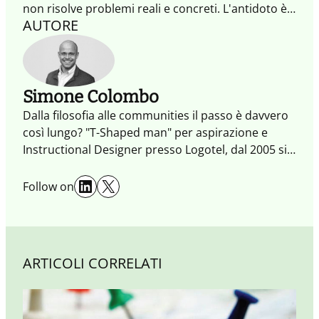
non risolve problemi reali e concreti. L'antidoto è
AUTORE
una vendita circolare e infinita, che trae il massimo
vantaggio moltiplicando i punti di contatto con il
Cliente, coinvolgendolo e generando una visione
condivisa tra persone e organizzazioni.
Simone Colombo
Dalla filosofia alle communities il passo è davvero
così lungo? "T-Shaped man" per aspirazione e
Instructional Designer presso Logotel, dal 2005 si
occupa di Social Learning e della progettazione di
LinkedIn
X
contenuti e strumenti per rafforzare l'esperienza
Follow on
formativa delle persone nelle Imprese.
ARTICOLI CORRELATI