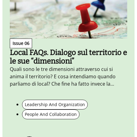
Issue 06
Local FAQs. Dialogo sul territorio e
le sue “dimensioni”
Quali sono le tre dimensioni attraverso cui si
C
anima il territorio? E cosa intendiamo quando
parliamo di local? Che fine ha fatto invece la
globalizzazione? Tutte le risposte (ma anche le
domande) in questo dialogo sul territorio.
Leadership And Organization
People And Collaboration