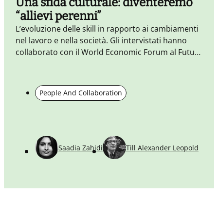
Una sfida culturale: diventeremo
“allievi perenni”
D
L’evoluzione delle skill in rapporto ai cambiamenti
nel lavoro e nella società. Gli intervistati hanno
collaborato con il World Economic Forum al Future
of Jobs Report 2018
People And Collaboration
Saadia Zahidi
Till Alexander Leopold