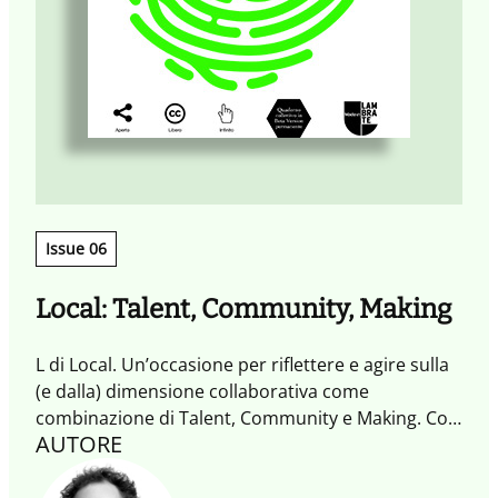
Issue 06
Local: Talent, Community, Making
L di Local. Un’occasione per riflettere e agire sulla
(e dalla) dimensione collaborativa come
combinazione di Talent, Community e Making. Con
AUTORE
inserto dedicato alla quarta dimensione del
Tempo con Timescapes.