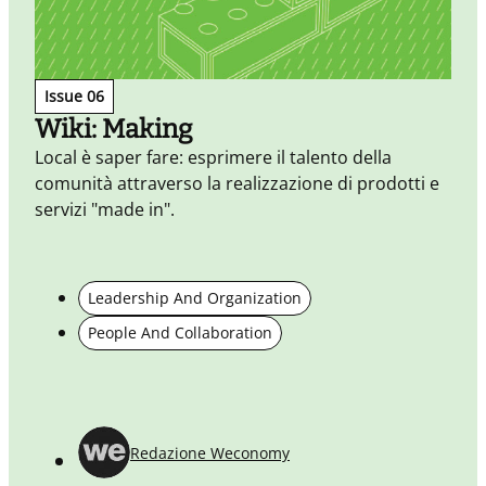
Issue 06
Wiki: Making
Local è saper fare: esprimere il talento della
comunità attraverso la realizzazione di prodotti e
servizi "made in".
C
Leadership And Organization
i
People And Collaboration
Redazione Weconomy