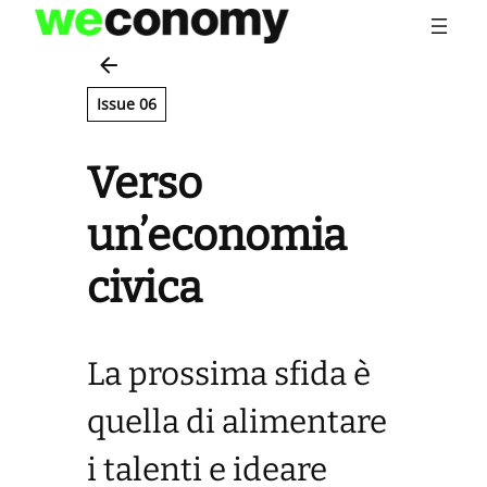
Vai
al
contenuto
Issue 06
Verso
un’economia
civica
La prossima sfida è
quella di alimentare
i talenti e ideare