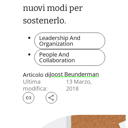
nuovi modi per
sostenerlo.
Leadership And
Organization
People And
Collaboration
Joost Beunderman
Articolo di
Ultima
13 Marzo,
modifica:
2018
Facebook
X
LinkedIn